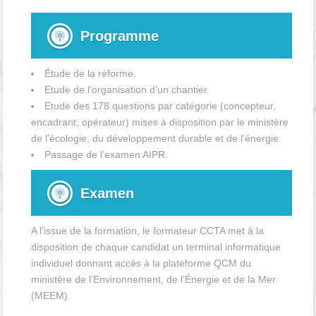
Programme
Étude de la réforme.
Etude de l’organisation d’un chantier.
Etude des 178 questions par catégorie (concepteur,
encadrant, opérateur) mises à disposition par le ministère
de l’écologie, du développement durable et de l’énergie.
Passage de l’examen AIPR.
Examen
A l’issue de la formation, le formateur CCTA met à la
disposition de chaque candidat un terminal informatique
individuel donnant accès à la plateforme QCM du
ministère de l’Environnement, de l’Énergie et de la Mer
(MEEM).