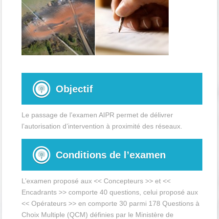
Objectif
Le passage de l’examen AIPR permet de délivrer
l’autorisation d’intervention à proximité des réseaux.
Conditions de l’examen
L’examen proposé aux << Concepteurs >> et <<
Encadrants >> comporte 40 questions, celui proposé aux
<< Opérateurs >> en comporte 30 parmi 178 Questions à
Choix Multiple (QCM) définies par le Ministère de